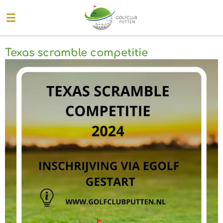
Ga
direct
naar
de
Texas scramble competitie
hoofdinhoud