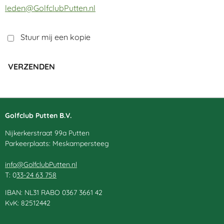
leden@GolfclubPutten.nl
Stuur mij een kopie
VERZENDEN
Golfclub Putten B.V.
Nijkerkerstraat 99a Putten
Parkeerplaats: Meskampersteeg
info@GolfclubPutten.nl
T: 0
33-24 63 758
IBAN: NL31 RABO 0367 3661 42
KvK: 82512442