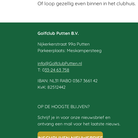
Of loop gezellig even binnen in het clubhuis.
Golfclub Putten B.V.
Nijkerkerstraat 99a Putten
Parkeerplaats: Meskampersteeg
info@GolfclubPutten.nl
T: 0
33-24 63 758
IBAN: NL31 RABO 0367 3661 42
KvK: 82512442
OP DE HOOGTE BLIJVEN?
Schrijf je in voor onze nieuwsbrief en
ontvang een mail voor het laatste nieuws.
INSCHRIJVEN NIEUWSBRIEF