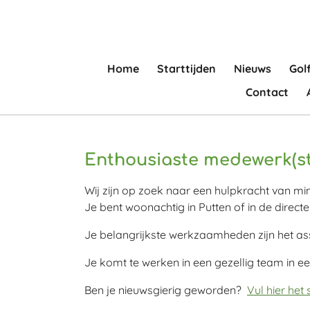
Ga
direct
naar
de
Home
Starttijden
Nieuws
Gol
hoofdinhoud
Contact
Enthousiaste medewerk(st
Wij zijn op zoek naar een hulpkracht van mini
Je bent woonachtig in Putten of in de direc
Je belangrijkste werkzaamheden zijn het assi
Je komt te werken in een gezellig team in e
Ben je nieuwsgierig geworden?
Vul hier het s