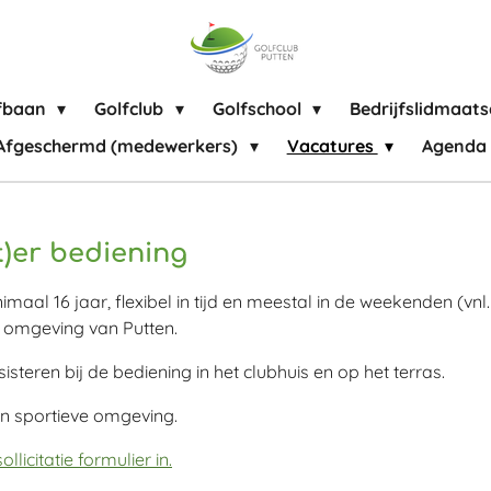
fbaan
Golfclub
Golfschool
Bedrijfslidmaat
Afgeschermd (medewerkers)
Vacatures
Agenda
)er bediening
maal 16 jaar, flexibel in tijd en meestal in de weekenden (vn
te omgeving van Putten.
steren bij de bediening in het clubhuis en op het terras.
en sportieve omgeving.
ollicitatie formulier in.