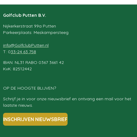
Golfclub Putten B.V.
Nijkerkerstraat 99a Putten
Parkeerplaats: Meskampersteeg
info@GolfclubPutten.nl
T: 0
33-24 63 758
IBAN: NL31 RABO 0367 3661 42
KvK: 82512442
OP DE HOOGTE BLIJVEN?
Schrijf je in voor onze nieuwsbrief en ontvang een mail voor het
laatste nieuws.
INSCHRIJVEN NIEUWSBRIEF