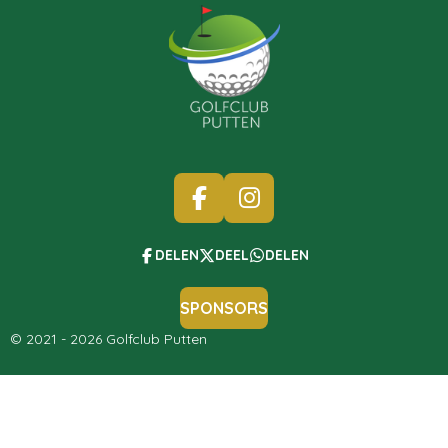
F
I
A
N
C
S
DELEN
DEEL
DELEN
E
T
B
A
SPONSORS
O
G
© 2021 - 2026 Golfclub Putten
O
R
K
A
M