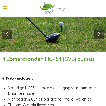
Ga
direct
naar
de
hoofdinhoud
4 Zomeravonden HCP54 (GVB) cursus
€ 199,-- inclusief:
Volledige HCP54 cursus met slagingsgarantie voor
baanpermissie
Vier dagen 2 uur les per avond (ma, di, wo en do)
Theorie- & praktijkexamen