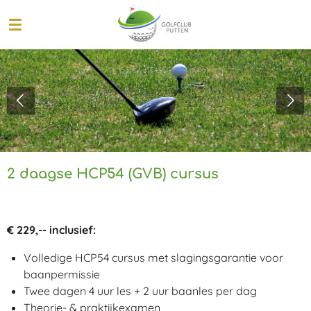
Ga
direct
naar
de
hoofdinhoud
2 daagse HCP54 (GVB) cursus
€ 229,-- inclusief:
Volledige HCP54 cursus met slagingsgarantie voor
baanpermissie
Twee dagen 4 uur les + 2 uur baanles per dag
Theorie- & praktijkexamen