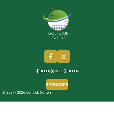
F
I
A
N
C
S
DELEN
DEEL
DELEN
E
T
B
A
SPONSORS
O
G
© 2021 - 2026 Golfclub Putten
O
R
K
A
M