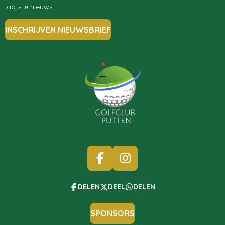
laatste nieuws.
INSCHRIJVEN NIEUWSBRIEF
F
I
A
N
C
S
DELEN
DEEL
DELEN
E
T
B
A
SPONSORS
O
G