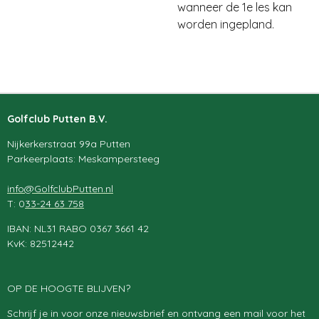
wanneer de 1e les kan
worden ingepland.
Golfclub Putten B.V.
Nijkerkerstraat 99a Putten
Parkeerplaats: Meskampersteeg
info@GolfclubPutten.nl
T: 0
33-24 63 758
IBAN: NL31 RABO 0367 3661 42
KvK: 82512442
OP DE HOOGTE BLIJVEN?
Schrijf je in voor onze nieuwsbrief en ontvang een mail voor het