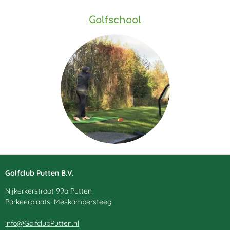
Golfschool
Golfclub Putten B.V.
Nijkerkerstraat 99a Putten
Parkeerplaats: Meskampersteeg
info@GolfclubPutten.nl