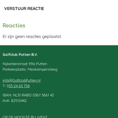
VERSTUUR REACTIE
Reacties
Er zijn geen reacties geplaatst.
Golfclub Putten B.V.
Nijkerkerstraat 99a Putten
Parkeerplaats: Meskampersteeg
info@GolfclubPutten.nl
T: 0
33-24 63 758
IBAN: NL31 RABO 0367 3661 42
KvK: 82512442
OP DE HOOGTE BLIJVEN?