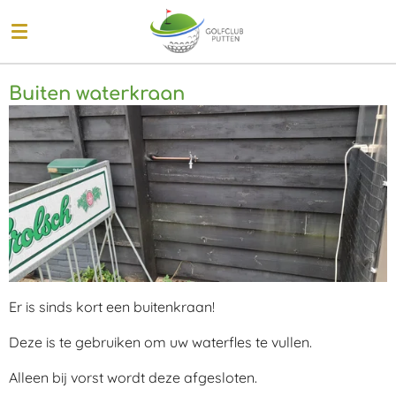
Ga
direct
naar
de
Buiten waterkraan
hoofdinhoud
Er is sinds kort een buitenkraan!
Deze is te gebruiken om uw waterfles te vullen.
Alleen bij vorst wordt deze afgesloten.