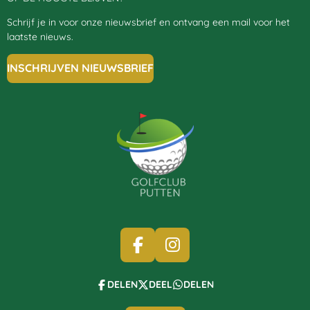
Schrijf je in voor onze nieuwsbrief en ontvang een mail voor het
laatste nieuws.
INSCHRIJVEN NIEUWSBRIEF
F
I
A
N
C
S
DELEN
DEEL
DELEN
E
T