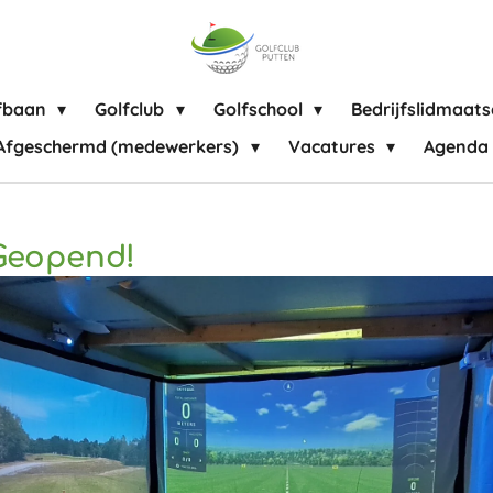
fbaan
Golfclub
Golfschool
Bedrijfslidmaat
Afgeschermd (medewerkers)
Vacatures
Agenda
Geopend!