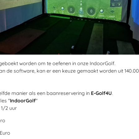
eboekt worden om te oefenen in onze IndoorGolf.
van de software, kan er een keuze gemaakt worden uit 140.0
lfde manier als een baanreservering in
E-Golf4U
.
les "
IndoorGolf
"
1/2 uur
uro
 Euro