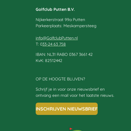
Golfclub Putten B.V.
Nijkerkerstraat 99a Putten
Parkeerplaats: Meskampersteeg
info@GolfclubPutten.nl
T: 0
33-24 63 758
IBAN: NL31 RABO 0367 3661 42
KvK: 82512442
OP DE HOOGTE BLIJVEN?
Schrijf je in voor onze nieuwsbrief en
ontvang een mail voor het laatste nieuws.
INSCHRIJVEN NIEUWSBRIEF