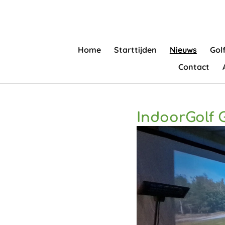
Ga
direct
naar
de
Home
Starttijden
Nieuws
Gol
hoofdinhoud
Contact
IndoorGolf 