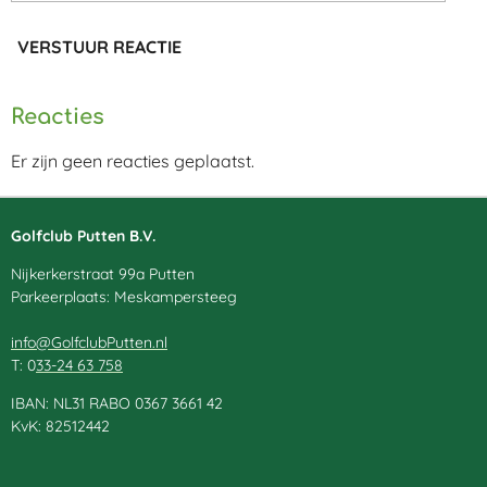
VERSTUUR REACTIE
Reacties
Er zijn geen reacties geplaatst.
Golfclub Putten B.V.
Nijkerkerstraat 99a Putten
Parkeerplaats: Meskampersteeg
info@GolfclubPutten.nl
T: 0
33-24 63 758
IBAN: NL31 RABO 0367 3661 42
KvK: 82512442