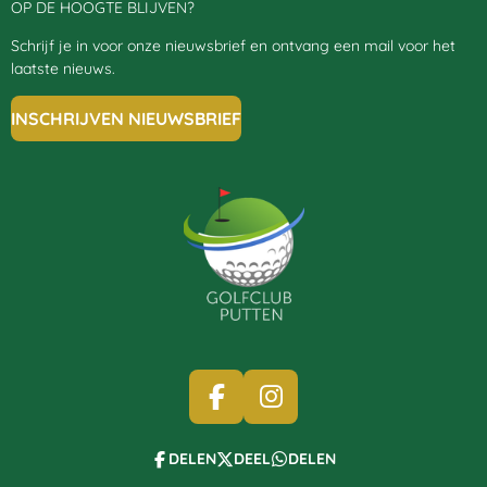
OP DE HOOGTE BLIJVEN?
Schrijf je in voor onze nieuwsbrief en ontvang een mail voor het
laatste nieuws.
INSCHRIJVEN NIEUWSBRIEF
F
I
A
N
C
S
DELEN
DEEL
DELEN
E
T