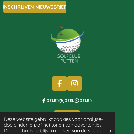
INSCHRIJVEN NIEUWSBRIEF
F
I
A
N
C
S
DELEN
DEEL
DELEN
E
T
B
A
SPONSORS
Deze website gebruikt cookies voor analyse-
O
G
doeleinden en/of het tonen van advertenties.
© 2021 - 2026 Golfclub Putten
O
R
Door gebruik te blijven maken van de site gaat u