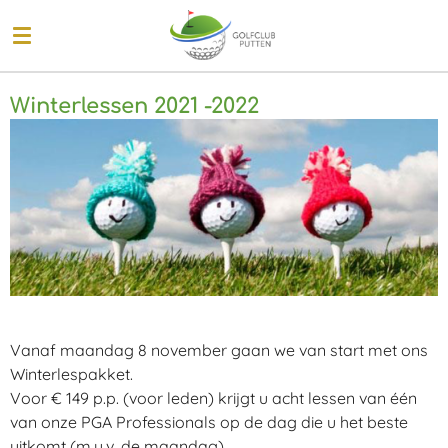
Ga
direct
naar
de
Winterlessen 2021 -2022
hoofdinhoud
Vanaf maandag 8 november gaan we van start met ons
Winterlespakket.
Voor € 149 p.p. (voor leden) krijgt u acht lessen van één
van onze PGA Professionals op de dag die u het beste
uitkomt (m.u.v. de maandag).