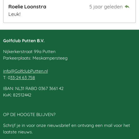
Roelie Loonstra
5 jaar geleden
Leuk!
Golfclub Putten B.V.
Nijkerkerstraat 99a Putten
Parkeerplaats: Meskampersteeg
info@GolfclubPutten.nl
T: 0
33-24 63 758
IBAN: NL31 RABO 0367 3661 42
KvK: 82512442
OP DE HOOGTE BLIJVEN?
Schrijf je in voor onze nieuwsbrief en ontvang een mail voor het
laatste nieuws.