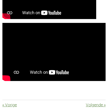
«
Vorige
Volgende
»