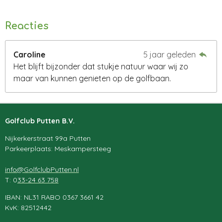
Reacties
Caroline
5 jaar geleden
Het blijft bijzonder dat stukje natuur waar wij zo
maar van kunnen genieten op de golfbaan.
Golfclub Putten B.V.
Nijkerkerstraat 99a Putten
Parkeerplaats: Meskampersteeg
info@GolfclubPutten.nl
T: 0
33-24 63 758
IBAN: NL31 RABO 0367 3661 42
KvK: 82512442