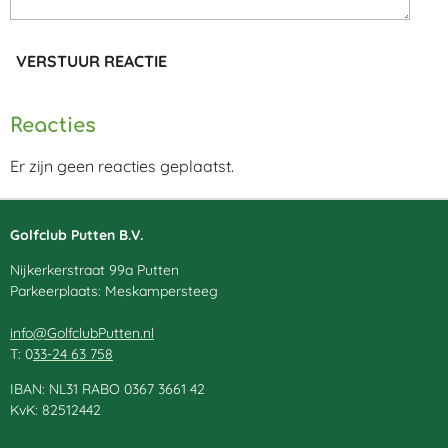
VERSTUUR REACTIE
Reacties
Er zijn geen reacties geplaatst.
Golfclub Putten B.V.
Nijkerkerstraat 99a Putten
Parkeerplaats: Meskampersteeg
info@GolfclubPutten.nl
T: 0
33-24 63 758
IBAN: NL31 RABO 0367 3661 42
KvK: 82512442