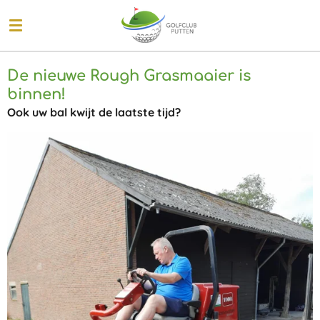
Ga
direct
naar
de
De nieuwe Rough Grasmaaier is
hoofdinhoud
binnen!
Ook uw bal kwijt de laatste tijd?