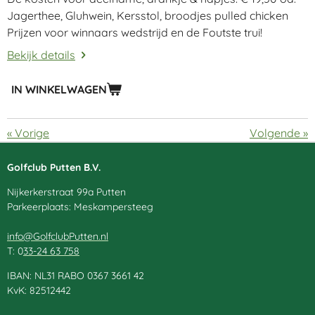
Jagerthee, Gluhwein, Kersstol, broodjes pulled chicken
Prijzen voor winnaars wedstrijd en de Foutste trui!
Bekijk details
IN WINKELWAGEN
«
Vorige
Volgende
»
Golfclub Putten B.V.
Nijkerkerstraat 99a Putten
Parkeerplaats: Meskampersteeg
info@GolfclubPutten.nl
T: 0
33-24 63 758
IBAN: NL31 RABO 0367 3661 42
KvK: 82512442