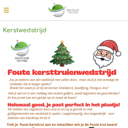
Ga
direct
naar
de
Kerstwedstrijd
hoofdinhoud