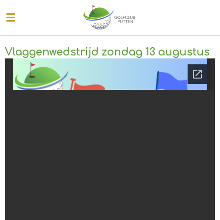
Ga
direct
naar
de
Vlaggenwedstrijd zondag 13 augustus
hoofdinhoud