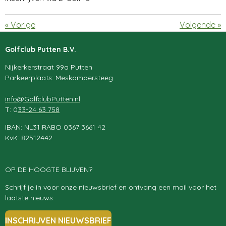
«
Vorige
Volgende
»
Golfclub Putten B.V.
Nijkerkerstraat 99a Putten
Parkeerplaats: Meskampersteeg
info@GolfclubPutten.nl
T: 0
33-24 63 758
IBAN: NL31 RABO 0367 3661 42
KvK: 82512442
OP DE HOOGTE BLIJVEN?
Schrijf je in voor onze nieuwsbrief en ontvang een mail voor het
laatste nieuws.
INSCHRIJVEN NIEUWSBRIEF