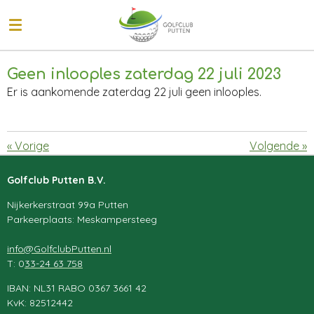
Ga
direct
naar
de
Geen inlooples zaterdag 22 juli 2023
hoofdinhoud
Er is aankomende zaterdag 22 juli geen inlooples.
«
Vorige
Volgende
»
Golfclub Putten B.V.
Nijkerkerstraat 99a Putten
Parkeerplaats: Meskampersteeg
info@GolfclubPutten.nl
T: 0
33-24 63 758
IBAN: NL31 RABO 0367 3661 42
KvK: 82512442