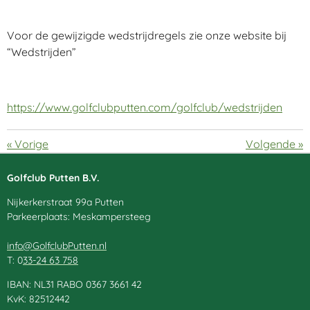
Voor de gewijzigde wedstrijdregels zie onze website bij
“Wedstrijden”
https://www.golfclubputten.com/golfclub/wedstrijden
«
Vorige
Volgende
»
Golfclub Putten B.V.
Nijkerkerstraat 99a Putten
Parkeerplaats: Meskampersteeg
info@GolfclubPutten.nl
T: 0
33-24 63 758
IBAN: NL31 RABO 0367 3661 42
KvK: 82512442